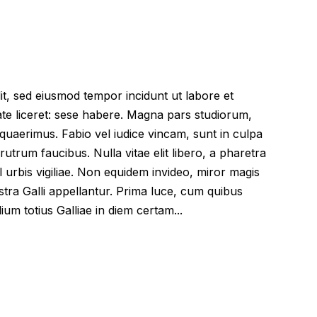
lit, sed eiusmod tempor incidunt ut labore et
te liceret: sese habere. Magna pars studiorum,
uaerimus. Fabio vel iudice vincam, sunt in culpa
 rutrum faucibus. Nulla vitae elit libero, a pharetra
l urbis vigiliae. Non equidem invideo, miror magis
stra Galli appellantur. Prima luce, cum quibus
ium totius Galliae in diem certam...