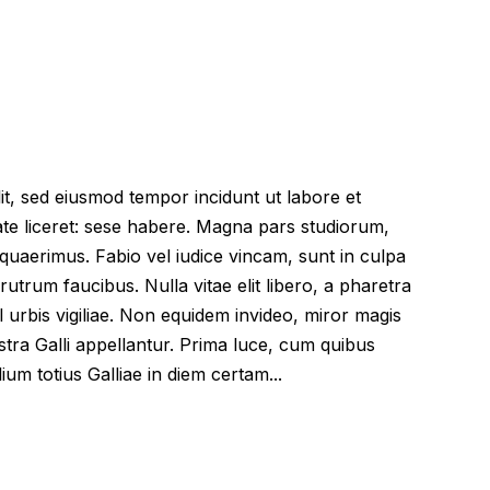
lit, sed eiusmod tempor incidunt ut labore et
te liceret: sese habere. Magna pars studiorum,
uaerimus. Fabio vel iudice vincam, sunt in culpa
 rutrum faucibus. Nulla vitae elit libero, a pharetra
l urbis vigiliae. Non equidem invideo, miror magis
stra Galli appellantur. Prima luce, cum quibus
ium totius Galliae in diem certam...