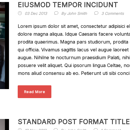
EIUSMOD TEMPOR INCIDUNT
03 Dec 2013
By
John Smith
3 Comments
Lorem ipsum dolor sit amet, consectetur adipisici e
dolore magna aliqua. Idque Caesaris facere volunta
prodita quaerimus. Magna pars studiorum, prodita q
qui officia. Vivamus sagittis lacus vel augue laoreet
augue. Nihilne te nocturnum praesidium Palati, nihi
posuere velit aliquet. Qui ipsorum lingua Celtae, no
mons aliud consensu ab eo. Petierunt uti sibi concil
Read More
STANDARD POST FORMAT TITLE