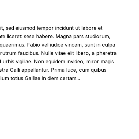
lit, sed eiusmod tempor incidunt ut labore et
te liceret: sese habere. Magna pars studiorum,
uaerimus. Fabio vel iudice vincam, sunt in culpa
 rutrum faucibus. Nulla vitae elit libero, a pharetra
l urbis vigiliae. Non equidem invideo, miror magis
stra Galli appellantur. Prima luce, cum quibus
ium totius Galliae in diem certam...