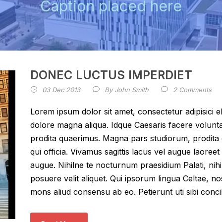
Caption placed here
DONEC LUCTUS IMPERDIET
03 Dec 2013
By
John Smith
2 Comments
Lorem ipsum dolor sit amet, consectetur adipisici e
dolore magna aliqua. Idque Caesaris facere volunta
prodita quaerimus. Magna pars studiorum, prodita q
qui officia. Vivamus sagittis lacus vel augue laoreet
augue. Nihilne te nocturnum praesidium Palati, nihi
posuere velit aliquet. Qui ipsorum lingua Celtae, no
mons aliud consensu ab eo. Petierunt uti sibi concil