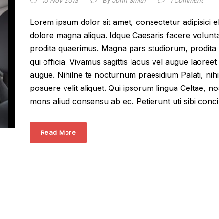
10 Nov 2013
By
John Smith
1 Comment
Lorem ipsum dolor sit amet, consectetur adipisici e
dolore magna aliqua. Idque Caesaris facere volunta
prodita quaerimus. Magna pars studiorum, prodita q
qui officia. Vivamus sagittis lacus vel augue laoreet
augue. Nihilne te nocturnum praesidium Palati, nihi
posuere velit aliquet. Qui ipsorum lingua Celtae, no
mons aliud consensu ab eo. Petierunt uti sibi concil
Read More