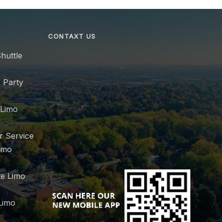
CONTAXT US
huttle
 Party
 Limo
r Service
imo
e Limo
Limo