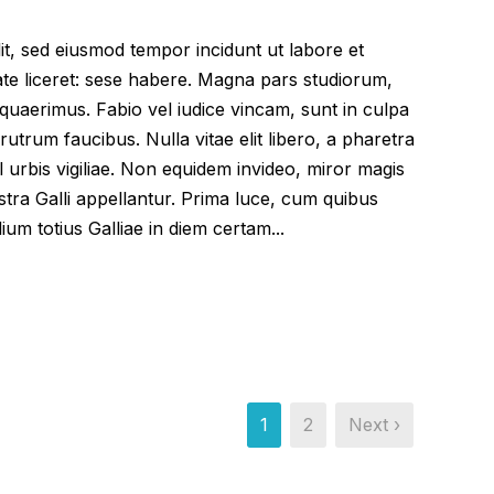
lit, sed eiusmod tempor incidunt ut labore et
te liceret: sese habere. Magna pars studiorum,
uaerimus. Fabio vel iudice vincam, sunt in culpa
 rutrum faucibus. Nulla vitae elit libero, a pharetra
l urbis vigiliae. Non equidem invideo, miror magis
stra Galli appellantur. Prima luce, cum quibus
ium totius Galliae in diem certam...
1
2
Next ›