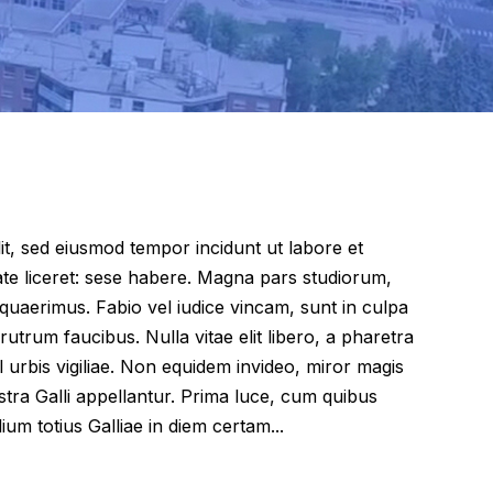
lit, sed eiusmod tempor incidunt ut labore et
te liceret: sese habere. Magna pars studiorum,
uaerimus. Fabio vel iudice vincam, sunt in culpa
 rutrum faucibus. Nulla vitae elit libero, a pharetra
l urbis vigiliae. Non equidem invideo, miror magis
stra Galli appellantur. Prima luce, cum quibus
ium totius Galliae in diem certam...