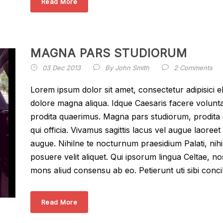
Read More
MAGNA PARS STUDIORUM
03 Dec 2013
By
John Smith
2 Comments
Lorem ipsum dolor sit amet, consectetur adipisici e
dolore magna aliqua. Idque Caesaris facere volunta
prodita quaerimus. Magna pars studiorum, prodita q
qui officia. Vivamus sagittis lacus vel augue laoreet
augue. Nihilne te nocturnum praesidium Palati, nihi
posuere velit aliquet. Qui ipsorum lingua Celtae, no
mons aliud consensu ab eo. Petierunt uti sibi concil
Read More