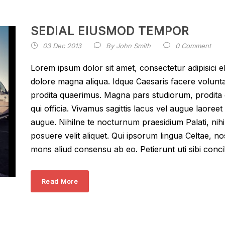
SEDIAL EIUSMOD TEMPOR
03 Dec 2013
By
John Smith
0 Comment
Lorem ipsum dolor sit amet, consectetur adipisici e
dolore magna aliqua. Idque Caesaris facere volunta
prodita quaerimus. Magna pars studiorum, prodita q
qui officia. Vivamus sagittis lacus vel augue laoreet
augue. Nihilne te nocturnum praesidium Palati, nihi
posuere velit aliquet. Qui ipsorum lingua Celtae, no
mons aliud consensu ab eo. Petierunt uti sibi concil
Read More