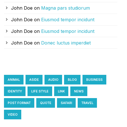
John Doe
on
Magna pars studiorum
John Doe
on
Eiusmod tempor incidunt
John Doe
on
Eiusmod tempor incidunt
John Doe
on
Donec luctus imperdiet
TAG CLOUD
ANIMAL
ASIDE
AUDIO
BLOG
BUSINESS
IDENTITY
LIFE STYLE
LINK
NEWS
POST FORMAT
QUOTE
SAFARI
TRAVEL
VIDEO