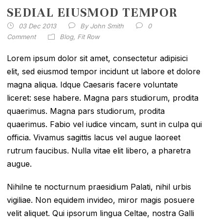
SEDIAL EIUSMOD TEMPOR
03 Dec 2013
By
John Smith
0
Comment
Blog
,
Fit Row
Lorem ipsum dolor sit amet, consectetur adipisici
elit, sed eiusmod tempor incidunt ut labore et dolore
magna aliqua. Idque Caesaris facere voluntate
liceret: sese habere. Magna pars studiorum, prodita
quaerimus. Magna pars studiorum, prodita
quaerimus. Fabio vel iudice vincam, sunt in culpa qui
officia. Vivamus sagittis lacus vel augue laoreet
rutrum faucibus. Nulla vitae elit libero, a pharetra
augue.
Nihilne te nocturnum praesidium Palati, nihil urbis
vigiliae. Non equidem invideo, miror magis posuere
velit aliquet. Qui ipsorum lingua Celtae, nostra Galli