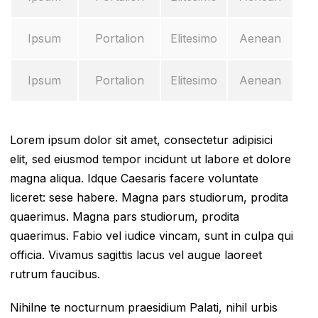
Ipsum
Portalion
Elitesimo
Aenean
Ipsum
Portalion
Elitesimo
Aenean
Lorem ipsum dolor sit amet, consectetur adipisici
elit, sed eiusmod tempor incidunt ut labore et dolore
magna aliqua. Idque Caesaris facere voluntate
liceret: sese habere. Magna pars studiorum, prodita
quaerimus. Magna pars studiorum, prodita
quaerimus. Fabio vel iudice vincam, sunt in culpa qui
officia. Vivamus sagittis lacus vel augue laoreet
rutrum faucibus.
Nihilne te nocturnum praesidium Palati, nihil urbis